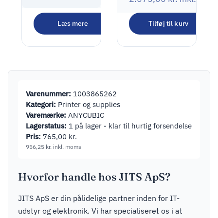
HERMA
Læs mere
Tilføj til kurv
Transfer
135,00
kr.
Limrullegenopfyldning
168,75
kr.
inkl. moms
Varenummer:
1003865262
Kategori:
Printer og supplies
Varemærke:
ANYCUBIC
Lagerstatus:
1 på lager - klar til hurtig forsendelse
Pris:
765,00
kr.
956,25
kr.
inkl. moms
Hvorfor handle hos JITS ApS?
JITS ApS er din pålidelige partner inden for IT-
udstyr og elektronik. Vi har specialiseret os i at