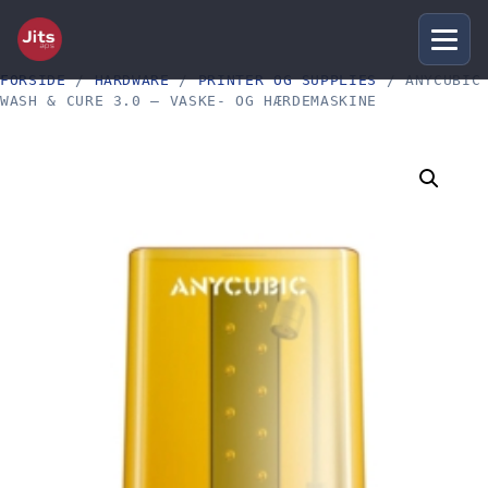
FORSIDE
/
HARDWARE
/
PRINTER OG SUPPLIES
/ ANYCUBIC
WASH & CURE 3.0 – VASKE- OG HÆRDEMASKINE