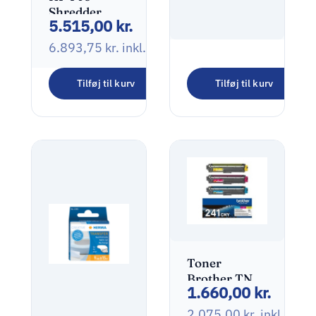
Shredder
5.515,00
kr.
Auto 400MC
Makulator 2 x
6.893,75
kr.
inkl. moms
12 mm
HP OfficeJet
Pro 9122e
Tilføj til kurv
Tilføj til kurv
1.535,00
kr.
AiO
Blækprinter
1.918,75
kr.
inkl. mo
Toner
Brother TN-
1.660,00
kr.
241CMY
Multi Pack
2.075,00
kr.
inkl. mo