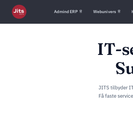
Admind ERP
Webunivers
IT-s
S
JITS tilbyder I
Få faste servic