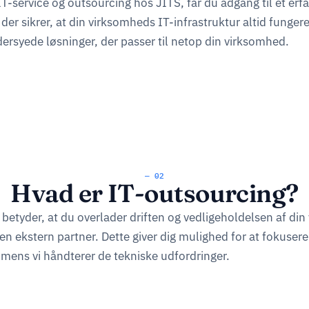
T-service og outsourcing hos JITS, får du adgang til et erf
 der sikrer, at din virksomheds IT-infrastruktur altid fungere
ersyede løsninger, der passer til netop din virksomhed.
— 02
Hvad er IT-outsourcing?
betyder, at du overlader driften og vedligeholdelsen af di
 en ekstern partner. Dette giver dig mulighed for at fokusere
 mens vi håndterer de tekniske udfordringer.