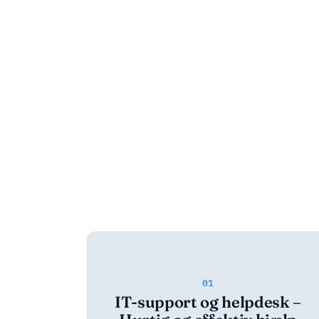
01
IT-support og helpdesk –