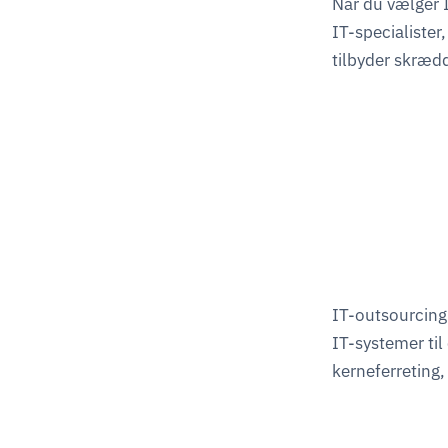
Når du vælger I
IT-specialister,
tilbyder skrædd
IT-outsourcing 
IT-systemer til
kerneferreting,