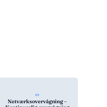
03
Netværksovervågning –