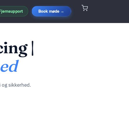
Fjernsupport
Book møde →
ing |
hed
i og sikkerhed.