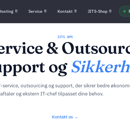
Hosting
Service
Kontakt
JITS-Shop
JITS APS
ervice & Outsourc
upport og
Sikker
T-service, outsourcing og support, der sikrer bedre økonom
eaftaler og ekstern IT-chef tilpasset dine behov.
Kontakt os →