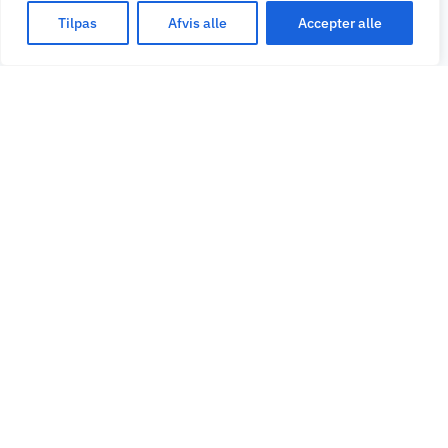
Tilpas
Afvis alle
Accepter alle
— 03 · FORDELE
Det du
får
med
JITS og Nets