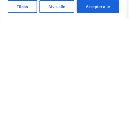
Tilpas
Afvis alle
Accepter alle
— 03 · FORDELE
Det du
får
med
JITS og Nets