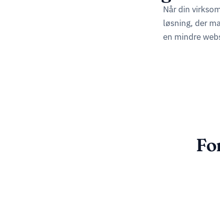
Når din virksom
løsning, der m
en mindre webs
Fo