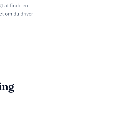
t at finde en
et om du driver
ing