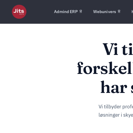
Admind ERP
Webunivers
Vi 
forskel
har 
Vi tilbyder pro
løsninger i sky