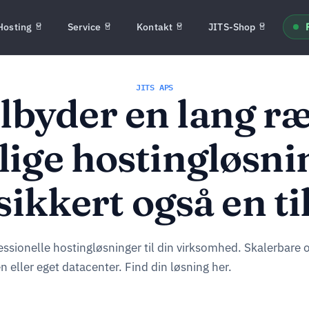
Hosting
Service
Kontakt
JITS-Shop
JITS APS
tilbyder en lang r
lige hostingløsni
sikkert også en til
fessionelle hostingløsninger til din virksomhed. Skalerbare o
en eller eget datacenter. Find din løsning her.