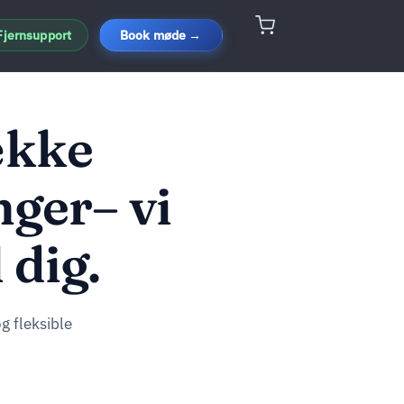
Fjernsupport
Book møde →
ække
nger– vi
 dig.
g fleksible