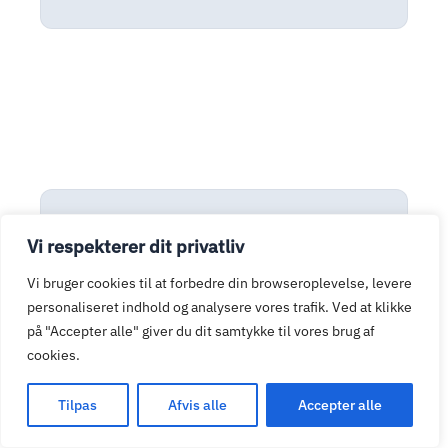
Vi respekterer dit privatliv
02
Adgang til eksperter
Vi bruger cookies til at forbedre din browseroplevelse, levere
personaliseret indhold og analysere vores trafik. Ved at klikke
Vores team holder sig løbende opdateret
på "Accepter alle" giver du dit samtykke til vores brug af
med de nyeste teknologier og
cookies.
sikkerhedsløsninger, så du altid er i de
Tilpas
Afvis alle
Accepter alle
bedste hænder.