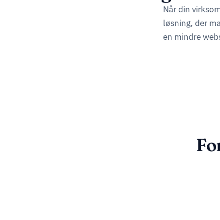
Når din virksom
løsning, der m
en mindre webs
Fo