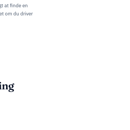
t at finde en
et om du driver
ing