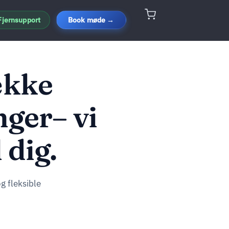
Fjernsupport
Book møde →
ække
nger– vi
 dig.
g fleksible