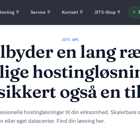
Hosting
Service
Kontakt
JITS-Shop
JITS APS
tilbyder en lang r
lige hostingløsni
sikkert også en til
fessionelle hostingløsninger til din virksomhed. Skalerbare o
en eller eget datacenter. Find din løsning her.