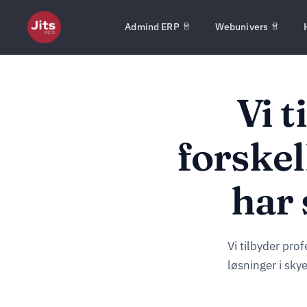
Admind ERP
Webunivers
Vi 
forskel
har 
Vi tilbyder pro
løsninger i sky