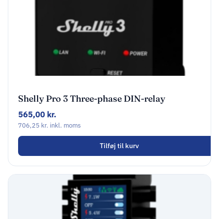
Shelly Pro 3 Three-phase DIN-relay
565,00
kr.
706,25
kr.
inkl. moms
Tilføj til kurv