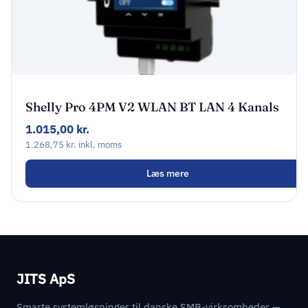
Shelly Pro 4PM V2 WLAN BT LAN 4 Kanals
Multikontakt
1.015,00
kr.
1.268,75
kr.
inkl. moms
Læs mere
JITS ApS
Smarte systemløsninger til danske SMB-virksomheder —