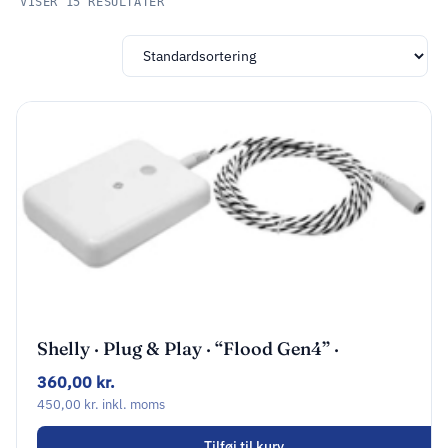
VISER 15 RESULTATER
Shelly · Plug & Play · “Flood Gen4” ·
Wasserleckag
360,00
kr.
450,00
kr.
inkl. moms
Tilføj til kurv