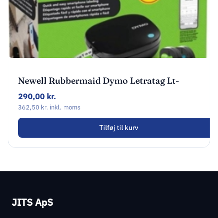
Newell Rubbermaid Dymo Letratag Lt-
200B Valuepack Labelprinter
290,00
kr.
362,50
kr.
inkl. moms
Tilføj til kurv
JITS ApS