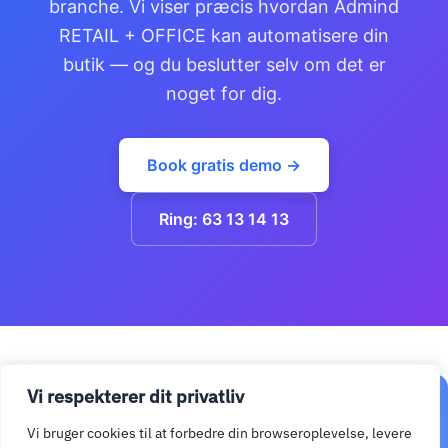
branche. Vi viser præcis hvordan Admind
RETAIL + OFFICE kan automatisere din
butik — og du beslutter selv om det er
noget for dig.
Book gratis demo →
Ring: 63 13 14 13
Vi respekterer dit privatliv
Klar til at komme i gang?
Vi bruger cookies til at forbedre din browseroplevelse, levere
Vi vender tilbage samme arbejdsdag. Ingen forpligtelser.