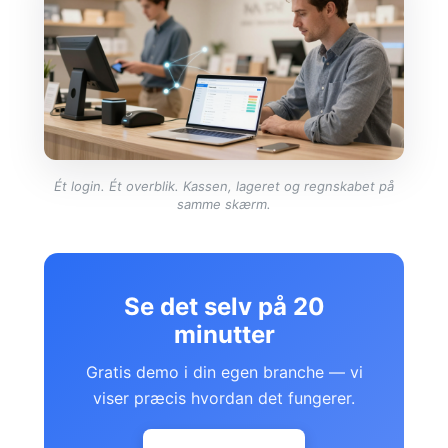
Ét login. Ét overblik. Kassen, lageret og regnskabet på
samme skærm.
Se det selv på 20
minutter
Gratis demo i din egen branche — vi
viser præcis hvordan det fungerer.