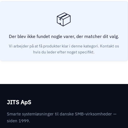
Der blev ikke fundet nogle varer, der matcher dit valg.
JITS ApS
Smarte systemløsninger til danske SMB-virksomheder —
siden 1999.