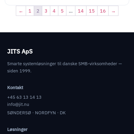
←
1
2
3
4
5
…
14
15
16
→
JITS ApS
Smarte systemløsninger til danske SMB-virksomheder —
siden 1999.
Kontakt
+45 63 13 14 13
info@jit.nu
SØNDERSØ · NORDFYN · DK
Løsninger