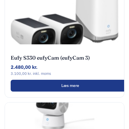
Eufy S330 eufyCam (eufyCam 3)
Netværksovervågningskamera Udendørs
2.480,00
kr.
3840 x 2160
3.100,00
kr.
inkl. moms
Læs mere