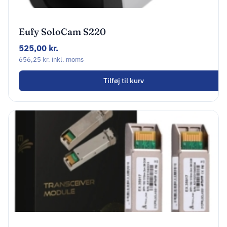
Eufy SoloCam S220
Netværksovervågningskamera Udendørs
525,00
kr.
656,25
kr.
inkl. moms
Tilføj til kurv