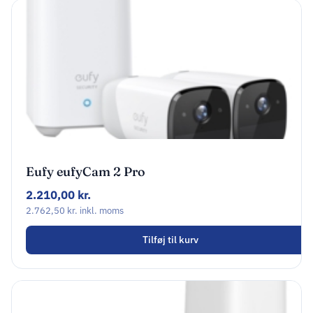
Eufy eufyCam 2 Pro
Netværksovervågningskamera Udendørs
2.210,00
kr.
Indendørs
2.762,50
kr.
inkl. moms
Tilføj til kurv