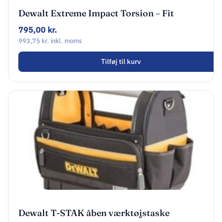
Dewalt Extreme Impact Torsion – Fit
TSTAK IV Drawer – 100 Piece Drill Drive
795,00
kr.
Set
993,75
kr.
inkl. moms
Tilføj til kurv
Dewalt T-STAK åben værktøjstaske