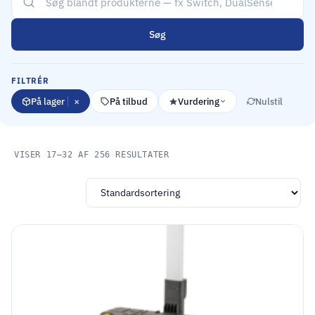
Søg
FILTRÉR
×
På lager
På tilbud
Vurdering
Nulstil
VISER 17–32 AF 256 RESULTATER