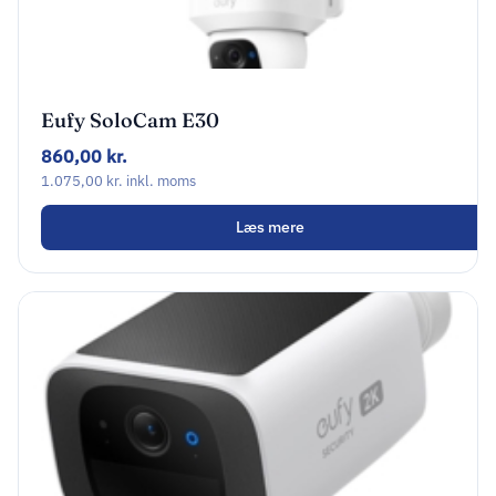
Eufy SoloCam E30
Netværksovervågningskamera Udendørs
860,00
kr.
2048 x 1080
1.075,00
kr.
inkl. moms
Læs mere