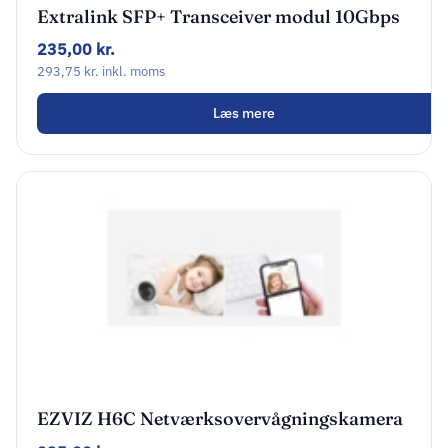
Extralink SFP+ Transceiver modul 10Gbps
LC/UPC 2-pack
235,00
kr.
293,75
kr.
inkl. moms
Læs mere
EZVIZ H6C Netværksovervågningskamera
Indendørs 1920 x 1080