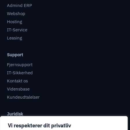
Admind ERP
Webshop
Hosting
IT-Service
Leasing
Support
Fjernsupport
IT-Sikkerhed
Kontakt os
Vidensbase
Kundeudtalelser
Juridisk
Databehandleraftale
Vi respekterer dit privatliv