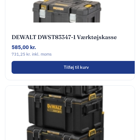
DEWALT DWST83347-1 Værktøjskasse
med hjul
585,00
kr.
731,25
kr.
inkl. moms
Tilføj til kurv