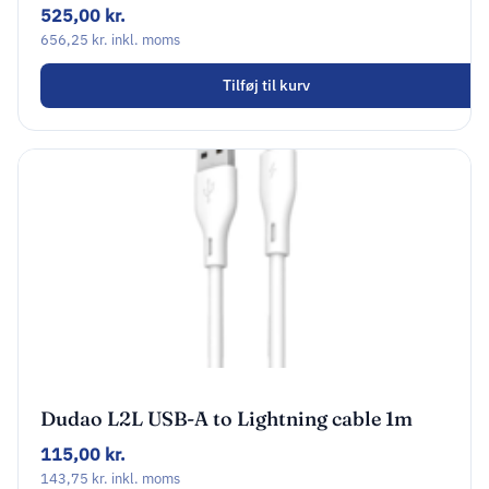
DWST82990-1
525,00
kr.
656,25
kr.
inkl. moms
Tilføj til kurv
Dudao L2L USB-A to Lightning cable 1m
hvid
115,00
kr.
143,75
kr.
inkl. moms