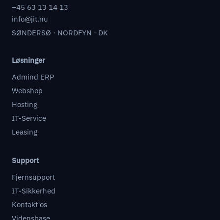
+45 63 13 14 13
info@jit.nu
SØNDERSØ · NORDFYN · DK
Løsninger
Admind ERP
Webshop
Hosting
IT-Service
Leasing
Support
Fjernsupport
IT-Sikkerhed
Kontakt os
Vidensbase