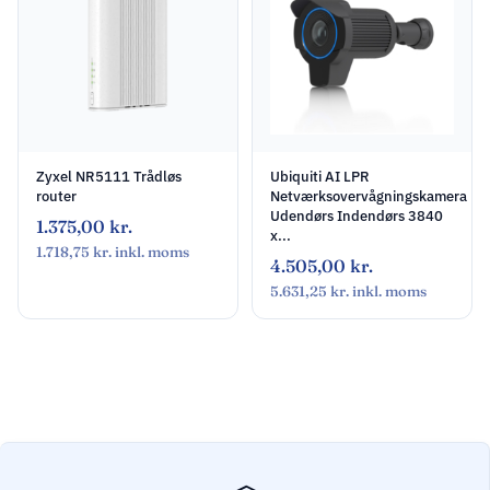
Zyxel NR5111 Trådløs
Ubiquiti AI LPR
router
Netværksovervågningskamera
Udendørs Indendørs 3840
1.375,00
kr.
x...
1.718,75
kr.
inkl. moms
4.505,00
kr.
5.631,25
kr.
inkl. moms