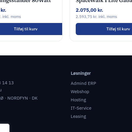
ningsstander 80Watt
SpaceWalk 1 Lite Gåb
Kontor 0,8 – 6 km/t
0
kr.
2.075,00
kr.
.
inkl. moms
2.593,75
kr.
inkl. moms
Tilføj til kurv
Tilføj til kurv
Løsninger
3 14 13
Admind ERP
u
Webshop
Ø · NORDFYN · DK
Hosting
IT-Service
Leasing