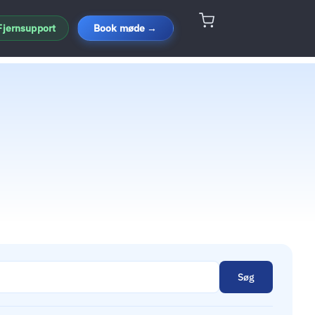
Fjernsupport
Book møde →
Søg