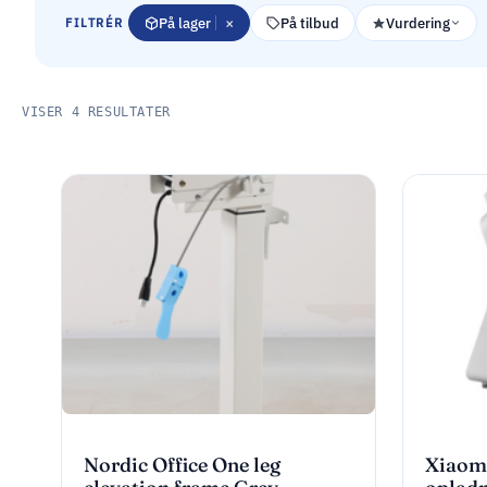
×
På lager
På tilbud
Vurdering
FILTRÉR
VISER 4 RESULTATER
Nordic Office One leg
Xiaom