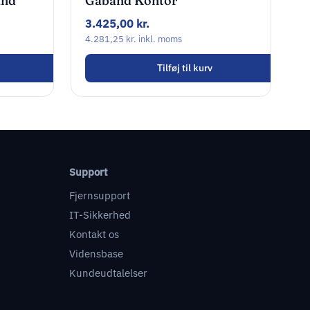
ånd
Gåbånd Kontor
Sammenklappelig
3.425,00
kr.
4.281,25
kr.
inkl. moms
Tilføj til kurv
Support
Fjernsupport
IT-Sikkerhed
Kontakt os
Vidensbase
Kundeudtalelser