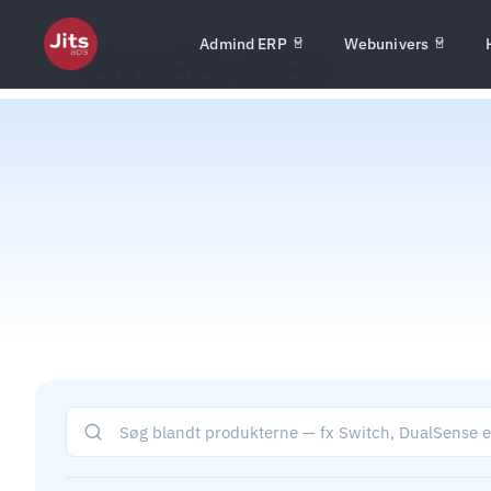
Admind ERP
Webunivers
FORSIDE
/
KONTOR
/ KONTORMØBLER