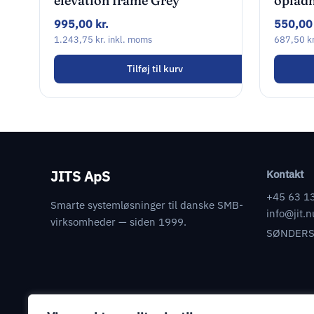
elevation frame Grey
oplad
995,00
kr.
550,0
1.243,75
kr.
inkl. moms
687,50
kr
Tilføj til kurv
JITS ApS
Kontakt
+45 63 1
Smarte systemløsninger til danske SMB-
info@jit.n
virksomheder — siden 1999.
SØNDERS