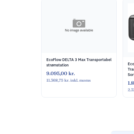
EcoFlow DELTA 3 Max Transportabel
Eco
strømstation
Tra
9.095,00
kr.
Sor
11.368,75
kr.
inkl. moms
1.
2.