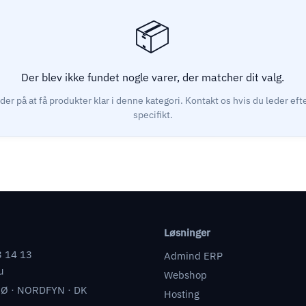
Der blev ikke fundet nogle varer, der matcher dit valg.
Løsninger
3 14 13
Admind ERP
u
Webshop
Ø · NORDFYN · DK
Hosting