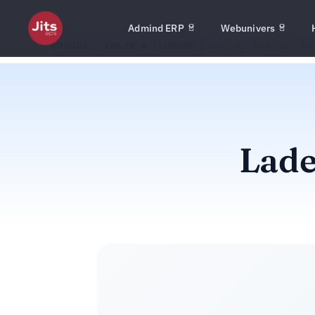
Admind ERP
Webunivers
FORSIDE
/
KABLER & TILBEHØR
/ LADERE, ADAPTERE OG
Lade