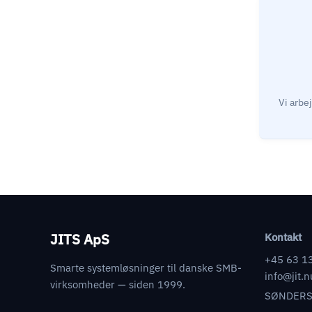
JITS ApS
Kontakt
+45 63 1
Smarte systemløsninger til danske SMB-
info@jit.n
virksomheder — siden 1999.
SØNDERS