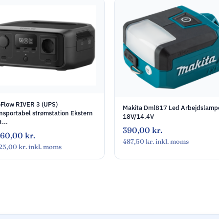
Flow RIVER 3 (UPS)
Makita Dml817 Led Arbejdslamp
nsportabel strømstation Ekstern
18V/14.4V
t...
390,00
kr.
860,00
kr.
487,50
kr.
inkl. moms
325,00
kr.
inkl. moms