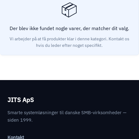
Der blev ikke fundet nogle varer, der matcher dit valg.
JITS ApS
Smarte systemløsninger til danske SMB-virksomheder —
siden 1999.
Kontakt